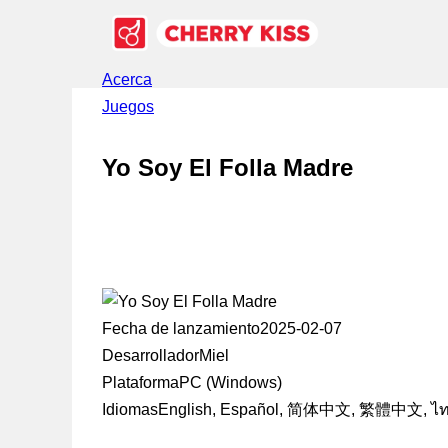
Acerca
Juegos
Yo Soy El Folla Madre
Fecha de lanzamiento
2025-02-07
Desarrollador
Miel
Plataforma
PC (Windows)
Idiomas
English, Español, 简体中文, 繁體中文, ไ