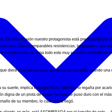
 En esta ocasión nuestro protagonista está preocupado por el 
ómicos. Sus incomparables resistencias, longitudes y que supu
nuestro prota, se toma todo esto muy en serio, sintiéndose muy
a que diera el siguiente paso ajustando su hombría, cuando una
ra su suerte, implica contacto físico. Mientras lo regaña por aca
ón digna de un prota de eroge. Su fusil se puso duro con el más
tamaño de su miembro, lo cual nunca llegó.
, sin aliento, es más, está ASOMBRADA por el tamaño de es