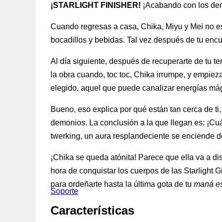
¡STARLIGHT FINISHER!
¡Acabando con los dem
Cuando regresas a casa, Chika, Miyu y Mei no es
bocadillos y bebidas. Tal vez después de tu enc
Al día siguiente, después de recuperarte de tu te
la obra cuando, toc toc, Chika irrumpe, y empieza
elegido, aquel que puede canalizar energías má
Bueno, eso explica por qué están tan cerca de ti
demonios. La conclusión a la que llegan es: ¡C
twerking, un aura resplandeciente se enciende de
¡Chika se queda atónita! Parece que ella va a di
hora de conquistar los cuerpos de las Starlight
para ordeñarte hasta la última gota de tu
maná es
Soporte
Características