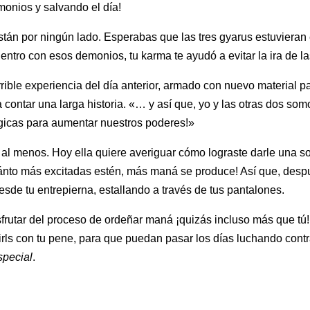
onios y salvando el día!
tán por ningún lado. Esperabas que las tres gyarus estuvieran
uentro con esos demonios, tu karma te ayudó a evitar la ira de
rrible experiencia del día anterior, armado con nuevo material p
 contar una larga historia. «… y así que, yo y las otras dos so
gicas para aumentar nuestros poderes!»
, al menos. Hoy ella quiere averiguar cómo lograste darle una 
uánto más excitadas estén, más maná se produce! Así que, des
sde tu entrepierna, estallando a través de tus pantalones.
sfrutar del proceso de ordeñar maná ¡quizás incluso más que tú! 
 Girls con tu pene, para que puedan pasar los días luchando co
pecial
.