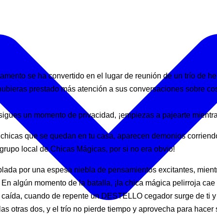
amento se ha convertido en el lugar de reunión de un trío de h
z hubieras prestado más atención a sus conversaciones sobre c
ues un momento de privacidad, ¡empiezas a pajearte mientras 
 chicas que se quedan en tu casa, aparecen demonios corriendo
l grupo local de Chicas Mágicas, por si no era obvio!
ublada por una espesa niebla de pensamientos excitantes, mien
algún momento de la batalla, ¡la chica mágica pelirroja cae al 
ína caída, cuando de repente un DESTELLO cegador surge de ti y r
as otras dos, y el trío no pierde tiempo y aprovecha para hace