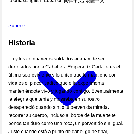
Idiomas
English, Español, 简体中文, 繁體中文
Soporte
Historia
Tú y tus compañeros soldados acaban de ser
derrotados por la Caballera Emperatriz Carla, eres el
último sobreviviente y lo único que te mantiene con
vida es el placer sádico que ella experimenta
manteniéndote vivo y jugando contigo. Eventualmente,
la alegría que tenía y mostraba en su rostro
desapareció cuando sintió tu pervertida mirada,
recorrer su cuerpo, incluso al borde de la muerte te
pones tan duro como una roca, un pervertido sin igual.
Justo cuando está a punto de dar el golpe final,