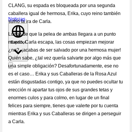
CLANG, su espada es bloqueada por una segunda
caballera igual de hermosa, Erika, cuyo reino también
Noticias
sufrió la ira de Carla.
Luego de que la pelea de ambas llegara a un punto
muerto, Carla escapa, las cosas empiezan mejorar
Español
¿no?, ¡acabas de ser salvado por una hermosa mujer!
Quién sabe, ¿tal vez quería salvarte por algo más que
una simple obligación? Desafortunadamente, ese no
es el caso… Erika y sus Caballeras de la Rosa Azul
están disgustadas contigo, ya que no puedes ocultar tu
erección ni apartar tus ojos de sus grandes tetas y
enormes culos y para colmo, en lugar de un final
felices para siempre, tienes que valerte por tu cuenta
mientras Erika y sus Caballeras se dirigen a perseguir
a Carla.