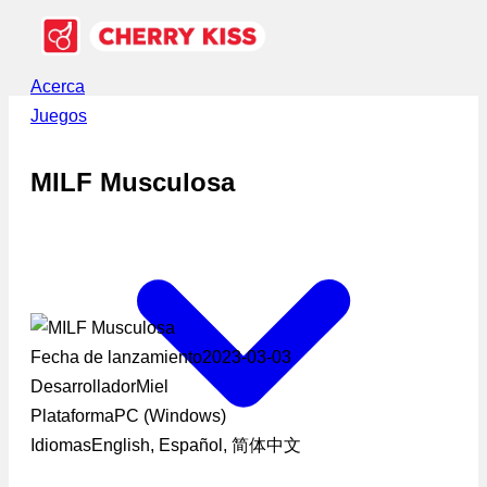
Acerca
Juegos
MILF Musculosa
Fecha de lanzamiento
2023-03-03
Desarrollador
Miel
Plataforma
PC (Windows)
Idiomas
English, Español, 简体中文