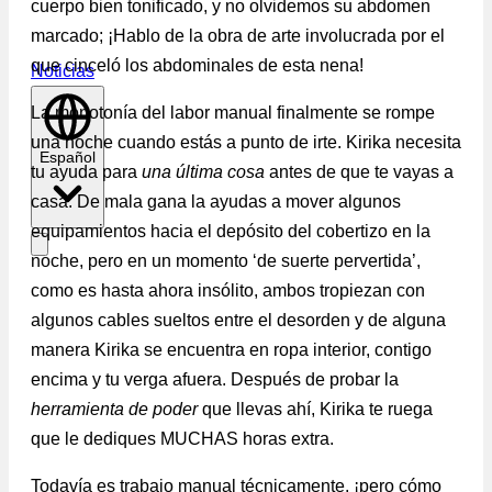
cuerpo bien tonificado, y no olvidemos su abdomen
marcado; ¡Hablo de la obra de arte involucrada por el
que cinceló los abdominales de esta nena!
Noticias
La monotonía del labor manual finalmente se rompe
una noche cuando estás a punto de irte. Kirika necesita
Español
tu ayuda para
una última cosa
antes de que te vayas a
casa. De mala gana la ayudas a mover algunos
equipamientos hacia el depósito del cobertizo en la
noche, pero en un momento ‘de suerte pervertida’,
como es hasta ahora insólito, ambos tropiezan con
algunos cables sueltos entre el desorden y de alguna
manera Kirika se encuentra en ropa interior, contigo
encima y tu verga afuera. Después de probar la
herramienta de poder
que llevas ahí, Kirika te ruega
que le dediques MUCHAS horas extra.
Todavía es trabajo manual técnicamente, ¡pero cómo