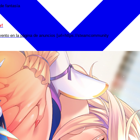
de fantasía
r!
evento en la página de anuncios [url=https://steamcommunity