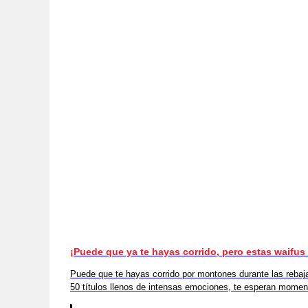
¡Puede que ya te hayas corrido, pero estas waifu
Puede que te hayas corrido por montones durante las rebaj
50 títulos llenos de intensas emociones, te esperan momen