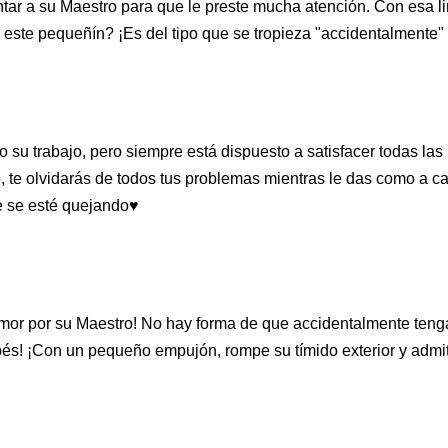
tar a su Maestro para que le preste mucha atención. Con esa li
este pequeñín? ¡Es del tipo que se tropieza "accidentalmente" y
io su trabajo, pero siempre está dispuesto a satisfacer todas l
ro, te olvidarás de todos tus problemas mientras le das como a c
ue se esté quejando♥
amor por su Maestro! No hay forma de que accidentalmente tenga
ebés! ¡Con un pequeño empujón, rompe su tímido exterior y admit