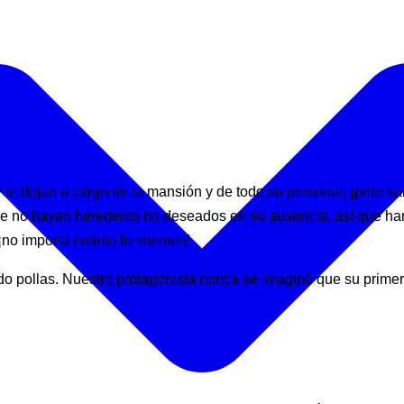
 y te dejan a cargo de la mansión y de todo su personal, ¡pero 
e no hayan herederos no deseados en su ausencia, así que han 
no importa cuánto lo intenten!
ndo pollas. Nuestro protagonista nunca se imaginó que su prime