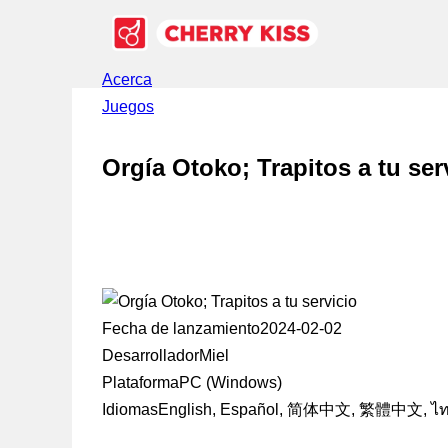
Acerca
Juegos
Orgía Otoko; Trapitos a tu ser
Fecha de lanzamiento
2024-02-02
Desarrollador
Miel
Plataforma
PC (Windows)
Idiomas
English, Español, 简体中文, 繁體中文, ไ