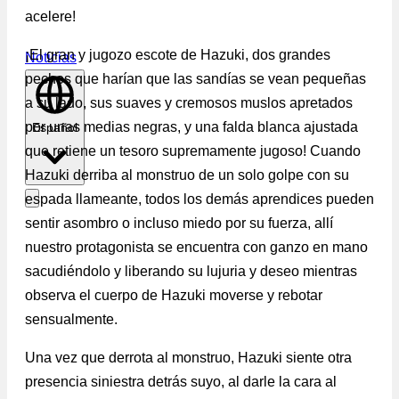
acelere!
¡El gran y jugozo escote de Hazuki, dos grandes
Noticias
pechos que harían que las sandías se vean pequeñas
a su lado, sus suaves y cremosos muslos apretados
por unas medias negras, y una falda blanca ajustada
Español
que retiene un tesoro supremamente jugoso! Cuando
Hazuki derriba al monstruo de un solo golpe con su
espada llameante, todos los demás aprendices pueden
sentir asombro o incluso miedo por su fuerza, allí
nuestro protagonista se encuentra con ganzo en mano
sacudiéndolo y liberando su lujuria y deseo mientras
observa el cuerpo de Hazuki moverse y rebotar
sensualmente.
Una vez que derrota al monstruo, Hazuki siente otra
presencia siniestra detrás suyo, al darle la cara al