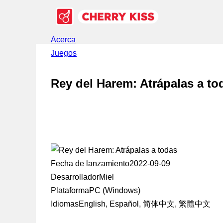
Acerca
Juegos
Rey del Harem: Atrápalas a to
Fecha de lanzamiento
2022-09-09
Desarrollador
Miel
Plataforma
PC (Windows)
Idiomas
English, Español, 简体中文, 繁體中文