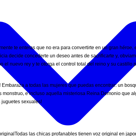
ente te enteras que no era para convertirte en un gran héroe, e
cia decide concederte un deseo antes de sacrificarte y, obviame
o el nuevo rey y te otorga el control total del reino y su castil
eino! Embaraza a todas las mujeres que puedas encontrar: un bo
cas monstruo, e incluso aquella misteriosa Reina Demonio que a
s juguetes sexuales!
originalTodas las chicas profanables tienen voz original en jap