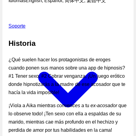
Idiomas
English, Español, 简体中文, 繁體中文
Soporte
Historia
¿Qué suelen hacer los protagonistas de eroges
cuando ponen sus manos sobre una app de hipnosis?
#1 Tener sexo. #2 Cobrar venganza. ¡Un juego erótico
donde hipnotizarás a la madre de ese acosador que te
hacía la vida imposible!
¡Viola a Aika mientras
convences
a tu
ex-acosador
que
lo observe todo! ¡Ten sexo con ella a espaldas de su
marido, mientras cae más profundo en el hechizo y
perdida de amor por tus habilidades en la cama!