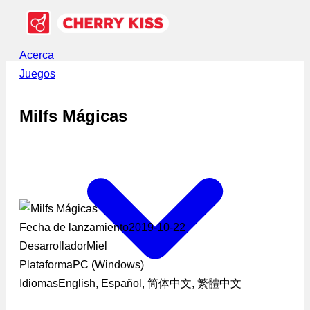
Acerca
Juegos
Milfs Mágicas
Fecha de lanzamiento
2019-10-22
Desarrollador
Miel
Plataforma
PC (Windows)
Idiomas
English, Español, 简体中文, 繁體中文