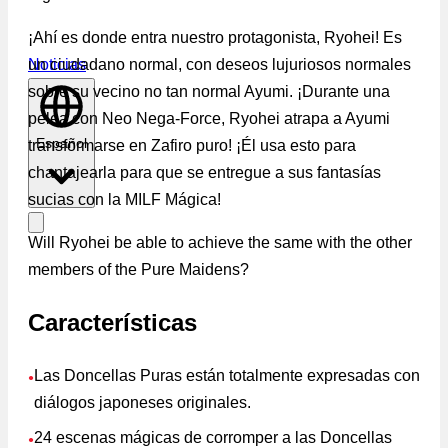
¡Ahí es donde entra nuestro protagonista, Ryohei! Es
un ciudadano normal, con deseos lujuriosos normales
Noticias
sobre su vecino no tan normal Ayumi. ¡Durante una
pelea con Neo Nega-Force, Ryohei atrapa a Ayumi
Español
transformarse en Zafiro puro! ¡Él usa esto para
chantajearla para que se entregue a sus fantasías
sucias con la MILF Mágica!
Will Ryohei be able to achieve the same with the other
members of the Pure Maidens?
Características
Las Doncellas Puras están totalmente expresadas con
●
diálogos japoneses originales.
24 escenas mágicas de corromper a las Doncellas
●