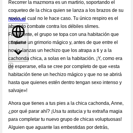
Recorrer la mazmorra es un martirio, soportando el
coqueteo de la chica quien se lanza a los brazos de su
novio, el cual no le hace caso. Tu único respiro es el
Noticias
aburrido combate contra los débiles slimes.
Finalmente, el grupo se topa con una habitación que
contiene un grimorio mágico y, antes de que entre el
Español
novio, lanzas un hechizo que los atrapa a ti y a la
cachonda chica, a solas en la habitación. ¡Y, como era
de esperarse, ella se cree por completo de que «esta
habitación tiene un hechizo mágico y que no se abrirá
hasta que quienes estén dentro tengan sexo intenso y
salvaje»!
Ahora que tienes a tus pies a la chica cachonda, Anne,
¿por qué parar ahí? ¡Usa tu astucia y tu extraña magia
para completar tu nuevo grupo de chicas voluptuosas!
Alguien que aguante las embestidas por detrás,