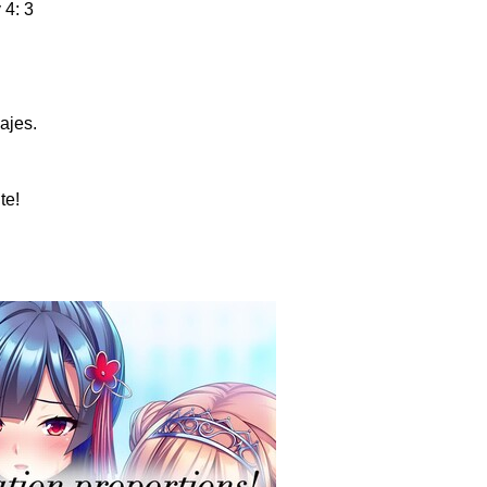
 4: 3
ajes.
te!