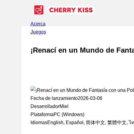
Acerca
Juegos
¡Renací en un Mundo de Fanta
Fecha de lanzamiento
2026-03-06
Desarrollador
Miel
Plataforma
PC (Windows)
Idiomas
English, Español, 简体中文, 繁體中文, ไทย