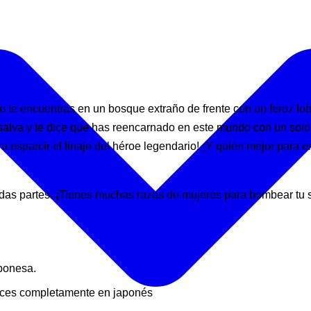
te encuentras en un bosque extraño de frente con un feroz lobo
e salva y te dice que has reencarnado en este mundo con un solo
esparcir el linaje del héroe legendario! ¡Y quién mejor para em
todas partes. ¡Tienes muchas razas de mujeres para bombear tu
aponesa.
voces completamente en japonés