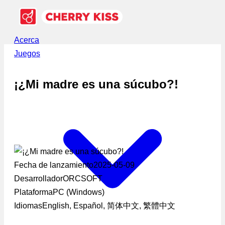
Acerca
Juegos
¡¿Mi madre es una súcubo?!
Fecha de lanzamiento
2025-05-09
Desarrollador
ORCSOFT
Plataforma
PC (Windows)
Idiomas
English, Español, 简体中文, 繁體中文