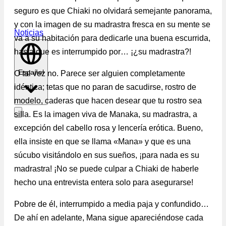
seguro es que Chiaki no olvidará semejante panorama,
y con la imagen de su madrastra fresca en su mente se
Noticias
va a su habitación para dedicarle una buena escurrida,
hasta que es interrumpido por… ¡¿su madrastra?!
Español
O tal vez no. Parece ser alguien completamente
idéntica; tetas que no paran de sacudirse, rostro de
modelo, caderas que hacen desear que tu rostro sea
silla. Es la imagen viva de Manaka, su madrastra, a
excepción del cabello rosa y lencería erótica. Bueno,
ella insiste en que se llama «Mana» y que es una
súcubo visitándolo en sus sueños, ¡para nada es su
madrastra! ¡No se puede culpar a Chiaki de haberle
hecho una entrevista entera solo para asegurarse!
Pobre de él, interrumpido a media paja y confundido…
De ahí en adelante, Mana sigue apareciéndose cada