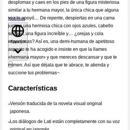
desplomas y caes en los pies de una figura misteriosa
similar a tu hermana mayor, la única chica que alguna
vez te apoyó… De repente, despiertas en una cama
Noticias
junto a una hermosa chica con ojos azules, cabello
sedoso, una figura increíble y… ¿orejas y cola
esponjosas? Así es, una demi-humana de apetitoso
Español
aspecto te ha acogido e insiste en que la llames
«hermana mayor» y que mereces descansar y que te
mimen. Así que déjala que te abrace, te atienda y
succione tus problemas~
Características
Versión traducida de la novela visual original
●
japonesa.
Los diálogos de Lati están completamente con su voz
●
original en japonés