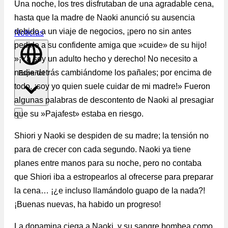
Una noche, los tres disfrutaban de una agradable cena,
hasta que la madre de Naoki anunció su ausencia
debido a un viaje de negocios, ¡pero no sin antes
Noticias
pedirle a su confidente amiga que »cuide» de su hijo!
»¡Ya soy un adulto hecho y derecho! No necesito a
nadie detrás cambiándome los pañales; por encima de
Español
todo, ¡soy yo quien suele cuidar de mi madre!» Fueron
algunas palabras de descontento de Naoki al presagiar
que su »Pajafest» estaba en riesgo.
Shiori y Naoki se despiden de su madre; la tensión no
para de crecer con cada segundo. Naoki ya tiene
planes entre manos para su noche, pero no contaba
que Shiori iba a estropearlos al ofrecerse para preparar
la cena… ¡¿e incluso llamándolo guapo de la nada?!
¡Buenas nuevas, ha habido un progreso!
La dopamina ciega a Naoki, y su sangre bombea como