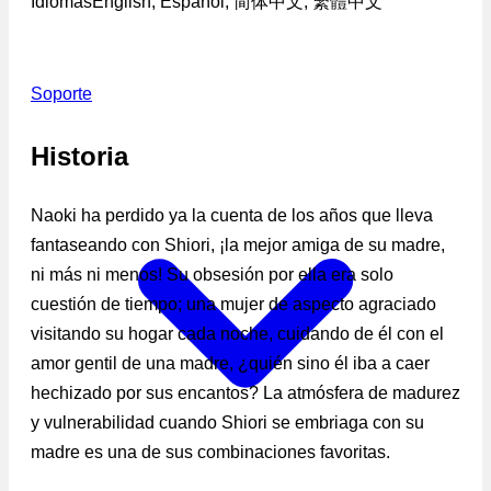
Idiomas
English, Español, 简体中文, 繁體中文
Soporte
Historia
Naoki ha perdido ya la cuenta de los años que lleva
fantaseando con Shiori, ¡la mejor amiga de su madre,
ni más ni menos! Su obsesión por ella era solo
cuestión de tiempo; una mujer de aspecto agraciado
visitando su hogar cada noche, cuidando de él con el
amor gentil de una madre, ¿quién sino él iba a caer
hechizado por sus encantos? La atmósfera de madurez
y vulnerabilidad cuando Shiori se embriaga con su
madre es una de sus combinaciones favoritas.