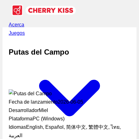
Acerca
Juegos
Putas del Campo
Fecha de lanzamiento
2026-06-05
Desarrollador
Miel
Plataforma
PC (Windows)
Idiomas
English, Español, 简体中文, 繁體中文, ไทย,
العربية