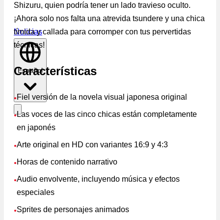
Shizuru, quien podría tener un lado travieso oculto.
¡Ahora solo nos falta una atrevida tsundere y una chica
tímida y callada para corromper con tus pervertidas
Noticias
técnicas!
Características
Español
Fiel versión de la novela visual japonesa original
●
Las voces de las cinco chicas están completamente
●
en japonés
Arte original en HD con variantes 16:9 y 4:3
●
Horas de contenido narrativo
●
Audio envolvente, incluyendo música y efectos
●
especiales
Sprites de personajes animados
●