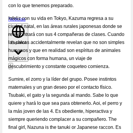
con lo que tenemos preparado.
Infeliz con su vida en Tokyo, Kazuma regresa a su
Noticias
ciudad natal, en las áreas rurales japonesas donde se
reencontrará con sus 4 compañeras de clases. Cuando
las chicas accidentalmente revelan que no son simples
Español
humanos y que en realidad son espíritus de animales
mágicos con forma humana, un viaje de
descubrimiento y constante coqueteo comienza.
Sumire, el zorro y la líder del grupo. Posee instintos
maternales y un gran deseo por el contacto físico.
Tsubaki, el gato y la segunda al mando. Sabe lo que
quiere y hará lo que sea para obtenerlo. Aoi, el perro y
la más joven de las 4. Es obediente, hiperactiva y
siempre queriendo complacer a su compañero. The
final girl, Nazuna is the tanuki or Japanese raccon. Es