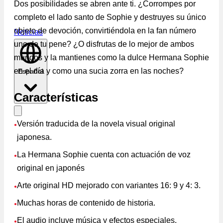
Dos posibilidades se abren ante ti. ¿Corrompes por
completo el lado santo de Sophie y destruyes su único
objeto de devoción, convirtiéndola en la fan número
Noticias
uno de tu pene? ¿O disfrutas de lo mejor de ambos
mundos y la mantienes como la dulce Hermana Sophie
en el día y como una sucia zorra en las noches?
Español
Características
Versión traducida de la novela visual original
●
japonesa.
La Hermana Sophie cuenta con actuación de voz
●
original en japonés
Arte original HD mejorado con variantes 16: 9 y 4: 3.
●
Muchas horas de contenido de historia.
●
El audio incluye música y efectos especiales.
●