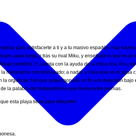
ecesarias para satisfacerte a ti y a tu masivo espadón. Haz trave
ano, para luego ir tras su rival Miku, y enseñarle lo que es el
(Abajo también) ¡Y cuenta con la ayuda de la chica rica, Rui, par
la marimacho con bronceado; a nadar, y crea olas en el agua cl
la orgullosa Yuri que quiere ponerle un fin a tu diversión bajo e
 de la palabra del todopoderoso que llevas entre piernas.
 que esta playa tiene para ofrecerte!
aponesa.