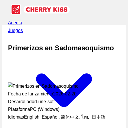
Acerca
Juegos
Primerizos en Sadomasoquismo
Fecha de lanzamiento
2026-02-20
Desarrollador
Lune-soft
Plataforma
PC (Windows)
Idiomas
English, Español, 简体中文, ไทย, 日本語