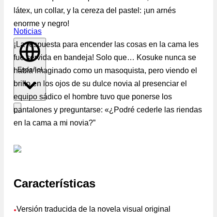
látex, un collar, y la cereza del pastel: ¡un arnés
enorme y negro!
Noticias
¡La respuesta para encender las cosas en la cama les
fue servida en bandeja! Solo que… Kosuke nunca se
Español
había imaginado como un masoquista, pero viendo el
brillo en los ojos de su dulce novia al presenciar el
equipo sádico el hombre tuvo que ponerse los
pantalones y preguntarse: «¿Podré cederle las riendas
en la cama a mi novia?”
Características
Versión traducida de la novela visual original
●