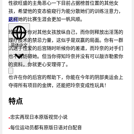
性欲旺盛的主角恶心一下目前占据榜首位置的其他女
孩，希望他的变态偷窥行为能分散她们的训练注意力，
这样她的比赛生涯会更加一帆风顺。
新闻
玲奈允许你对其他女孩放纵自己，而你则释放出淫荡的
理疗技术的禁忌力量，这似乎是双赢的局面。你有一群
简体中文
沉迷于性爱的后宫随时听候你的差遣，而玲奈的对手们
也不再妨碍她。但当你得知玲奈并没有可以敲诈勒索你
的资料，你就更心安理得了。
也许在你的后宫的帮助下，你能在今年的阴部奥运会上
夺得所有项目的金牌，还能把玲奈变成性玩具！
特点
忠实再现日本原版视觉小说
●
每位运动员都有原版日语对白配音
●