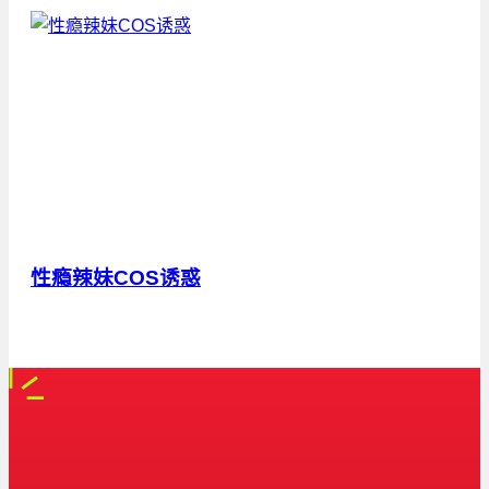
性瘾辣妹COS诱惑