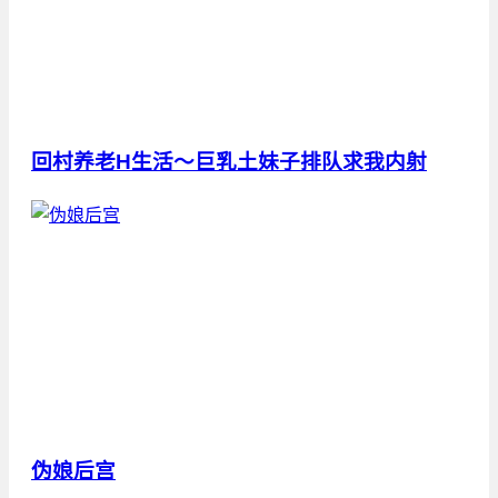
回村养老H生活～巨乳土妹子排队求我内射
伪娘后宫