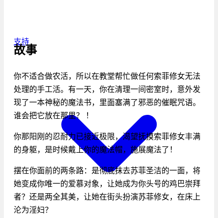
支持
故事
你不适合做农活，所以在教堂帮忙做任何索菲修女无法
处理的手工活。有一天，你在清理一间密室时，意外发
现了一本神秘的魔法书，里面塞满了邪恶的催眠咒语。
谁会把它放在那里？ ！
你那阳刚的忍耐力已接近极限，渴望抚摸索菲修女丰满
的身躯，是时候戴上你的魔法帽，施展魔法了！
摆在你面前的两条路：是彻底抹去苏菲圣洁的一面，将
她变成你唯一的爱慕对象，让她成为你头号的鸡巴崇拜
者？还是两全其美，让她在街头扮演苏菲修女，在床上
沦为淫妇？