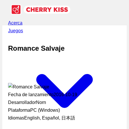
Acerca
Juegos
Romance Salvaje
Fecha de lanzamiento
2016-10-19
Desarrollador
Norn
Plataforma
PC (Windows)
Idiomas
English, Español, 日本語