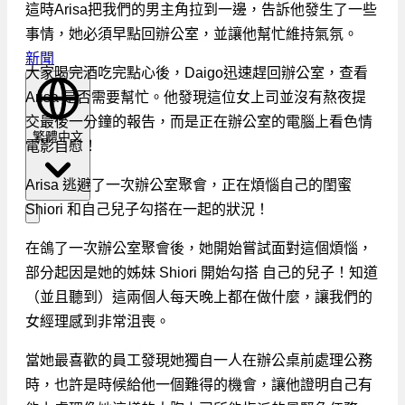
這時Arisa把我們的男主角拉到一邊，告訴他發生了一些
事情，她必須早點回辦公室，並讓他幫忙維持氣氛。
新聞
大家喝完酒吃完點心後，Daigo迅速趕回辦公室，查看
Arisa 是否需要幫忙。他發現這位女上司並沒有熬夜提
交最後一分鐘的報告，而是正在辦公室的電腦上看色情
繁體中文
電影自慰！
Arisa 逃避了一次辦公室聚會，正在煩惱自己的閨蜜
Shiori 和自己兒子勾搭在一起的狀況！
在鴿了一次辦公室聚會後，她開始嘗試面對這個煩惱，
部分起因是她的姊妹 Shiori 開始勾搭 自己的兒子！知道
（並且聽到）這兩個人每天晚上都在做什麼，讓我們的
女經理感到非常沮喪。
當她最喜歡的員工發現她獨自一人在辦公桌前處理公務
時，也許是時候給他一個難得的機會，讓他證明自己有