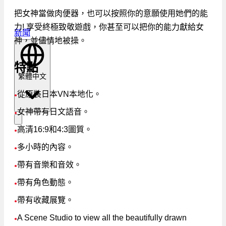
把女神當做肉便器，也可以按照你的意願使用她們的能
力! 享受終極致敬遊戲，你甚至可以把你的能力獻給女
新聞
神，並儘情地被操。
特點
繁體中文
從原裝日本VN本地化。
●
女神帶有日文語音。
●
高清16:9和4:3圖質。
●
多小時的內容。
●
帶有音樂和音效。
●
帶有角色動態。
●
帶有收藏展覽。
●
A Scene Studio to view all the beautifully drawn
●