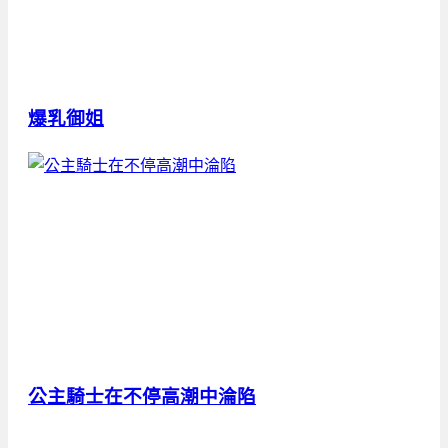
爆乳御姐
公主騎士在不停高潮中淪陷