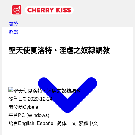
關於
遊戲
聖天使夏洛特・淫虐之奴隸調教
發售日期
2020-12-24
開發商
Cybele
平台
PC (Windows)
語言
English, Español, 简体中文, 繁體中文