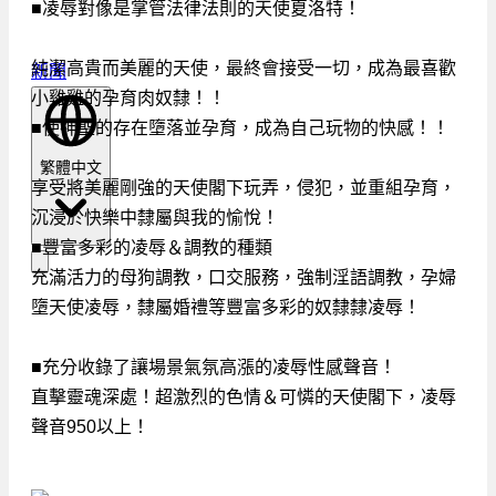
■凌辱對像是掌管法律法則的天使夏洛特！
純潔高貴而美麗的天使，最終會接受一切，成為最喜歡
新聞
小雞雞的孕育肉奴隸！！
■使神聖的存在墮落並孕育，成為自己玩物的快感！！
繁體中文
享受將美麗剛強的天使閣下玩弄，侵犯，並重組孕育，
沉浸於快樂中隸屬與我的愉悅！
■豐富多彩的凌辱＆調教的種類
充滿活力的母狗調教，口交服務，強制淫語調教，孕婦
墮天使凌辱，隸屬婚禮等豐富多彩的奴隸隸凌辱！
■充分收錄了讓場景氣氛高漲的凌辱性感聲音！
直擊靈魂深處！超激烈的色情＆可憐的天使閣下，凌辱
聲音950以上！