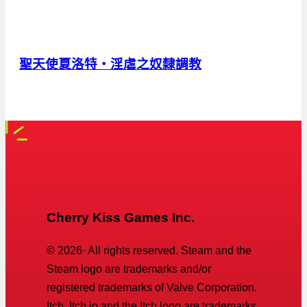
聖天使夏洛特・淫虐之奴隸調教
Cherry Kiss Games Inc.
©
2026
· All rights reserved. Steam and the
Steam logo are trademarks and/or
registered trademarks of Valve Corporation.
Itch, Itch.io and the Itch logo are trademarks