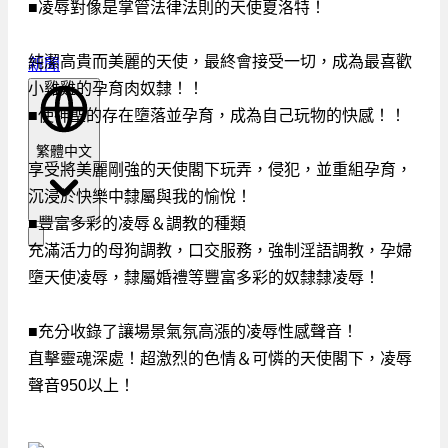
■凌辱對像是掌管法律法則的天使夏洛特！
純潔高貴而美麗的天使，最終會接受一切，成為最喜歡
新聞
小雞雞的孕育肉奴隸！！
■使神聖的存在墮落並孕育，成為自己玩物的快感！！
繁體中文
享受將美麗剛強的天使閣下玩弄，侵犯，並重組孕育，
沉浸於快樂中隸屬與我的愉悅！
■豐富多彩的凌辱＆調教的種類
充滿活力的母狗調教，口交服務，強制淫語調教，孕婦
墮天使凌辱，隸屬婚禮等豐富多彩的奴隸隸凌辱！
■充分收錄了讓場景氣氛高漲的凌辱性感聲音！
直擊靈魂深處！超激烈的色情＆可憐的天使閣下，凌辱
聲音950以上！