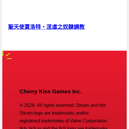
聖天使夏洛特・淫虐之奴隸調教
Cherry Kiss Games Inc.
©
2026
· All rights reserved. Steam and the
Steam logo are trademarks and/or
registered trademarks of Valve Corporation.
Itch, Itch.io and the Itch logo are trademarks