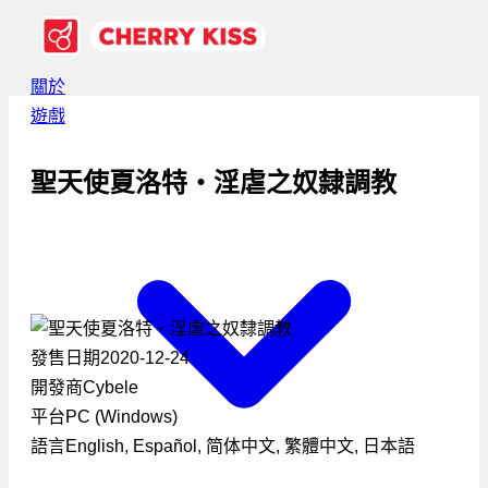
關於
遊戲
聖天使夏洛特・淫虐之奴隸調教
發售日期
2020-12-24
開發商
Cybele
平台
PC (Windows)
語言
English, Español, 简体中文, 繁體中文, 日本語