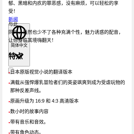
郁、黑暗和内疚的罪恶感，没有麻烦，可以轻松的享
受！
新闻
与此
同时，当然也少不了各种充满个性，魅力诱惑的配音，
让你身临其境嗨翻天！
简体中文
特点
日本原版视觉小说的翻译版本
●
满载从强悍爆乳冒险者们的英姿飒爽到成为受虐玩物的
●
那种反差声线。
原画升级为 16:9 和 4:3 高清版本
●
数小时的故事内容
●
带有音乐和音效。
●
带有角色动态。
●