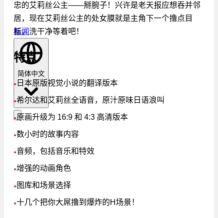
忠的艾莉丝公主——掰腕子！兴许是老天报应想吞并邻
居，现在艾莉丝公主的处女膜就是主角下一个撸点目
标，洗干净等着吧！
新闻
特点
简体中文
日本原版视觉小说的翻译版本
●
希尔达和艾莉丝全语音，原汁原味日语浪叫
●
原画升级为 16:9 和 4:3 高清版本
●
数小时的故事内容
●
音频，包括音乐和特效
●
增强的动画角色
●
图库和场景选择
●
十几个把你大屌撸到爆炸的H场景！
●