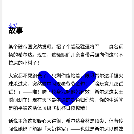
支持
故事
某个破帝国突然发飙，招了个超级猛逼将军——臭名远
扬的希尔达。现在，这骚娘们儿亲自带兵碾向你这鸟不
拉屎的小村子！
大家都吓尿跑光了，只剩你傻站着，眼瞅希尔达手捏火
球杀过来，突然脑中闪现老爷爷金句：「啥玩意儿都试
试！」——啪！胯下纹身咒超他妈有效！希尔达这女王
瞬间刹车！现在天下最牛逼的货色归你管，你的生活就
是躺平被这活体顶级飞机杯日夜榨精！
话说主角这货野心大得很，希尔达身材是顶尖，但有传
闻说她奶子能跟「大奶将军」——也就是希尔达以前效