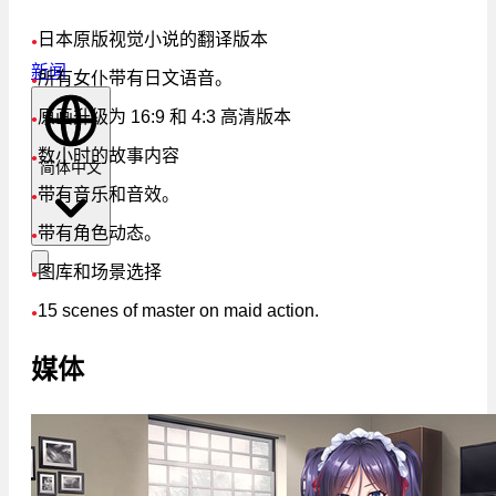
日本原版视觉小说的翻译版本
●
新闻
所有女仆带有日文语音。
●
原画升级为 16:9 和 4:3 高清版本
●
数小时的故事内容
●
简体中文
带有音乐和音效。
●
带有角色动态。
●
图库和场景选择
●
15 scenes of master on maid action.
●
媒体