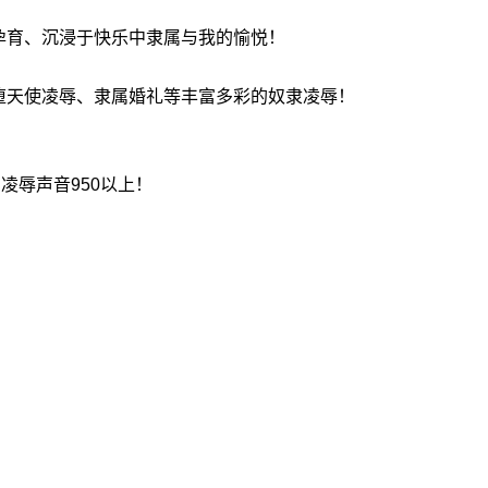
孕育、沉浸于快乐中隶属与我的愉悦！
堕天使凌辱、隶属婚礼等丰富多彩的奴隶凌辱！
凌辱声音950以上！