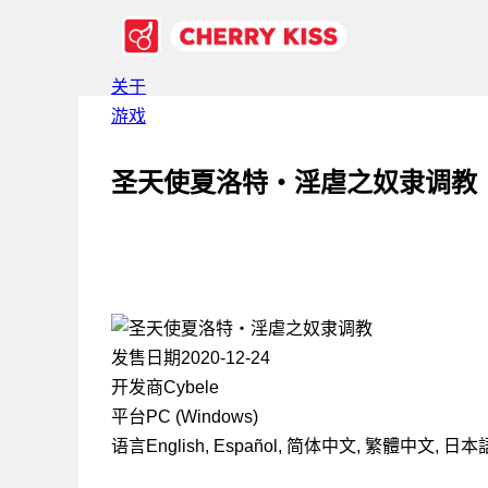
关于
游戏
圣天使夏洛特・淫虐之奴隶调教
发售日期
2020-12-24
开发商
Cybele
平台
PC (Windows)
语言
English, Español, 简体中文, 繁體中文, 日本