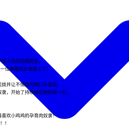
不受人待见的落榜生。
和一位美丽的女性撞上了。
。
拉拢并让不情愿的她口头答应。
奴隶，开始了持续侵犯她的每一天。
最喜欢小鸡鸡的孕育肉奴隶！！
感！！