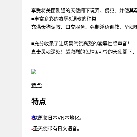
享受将美丽刚强的天使阁下玩弄、侵犯、并使其
■丰富多彩的凌辱&调教的种类
充满母狗调教、口交服务、强制淫语调教、孕妇
■充分收录了让场景气氛高涨的凌辱性感声音！
直击灵魂深处！超激烈的色情&可怜的天使阁下、
特点:
特点
支持
从原装日本VN本地化。
●
圣天使带有日文语音。
●