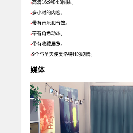
高清16:9和4:3图质。
●
多小时的内容。
●
带有音乐和音效。
●
带有角色动态。
●
带有收藏展览。
●
9个与圣天使夏洛特H的剧情。
●
媒体