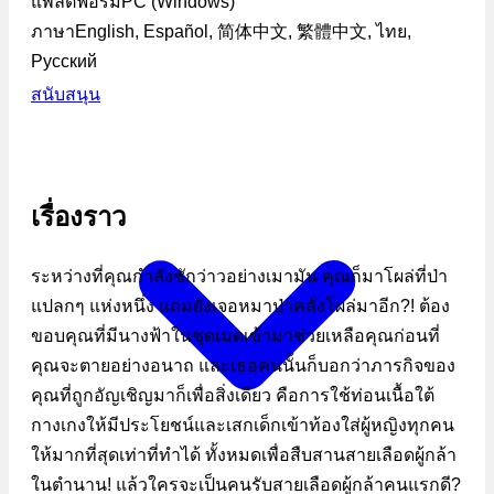
แพลตฟอร์ม
PC (Windows)
ภาษา
English, Español, 简体中文, 繁體中文, ไทย,
Русский
สนับสนุน
เรื่องราว
ระหว่างที่คุณกำลังชักว่าวอย่างเมามัน คุณก็มาโผล่ที่ป่า
แปลกๆ แห่งหนึ่ง แถมยังเจอหมาป่าคลั่งโผล่มาอีก?! ต้อง
ขอบคุณที่มีนางฟ้าในชุดเมดเข้ามาช่วยเหลือคุณก่อนที่
คุณจะตายอย่างอนาถ และเธอคนนั้นก็บอกว่าภารกิจของ
คุณที่ถูกอัญเชิญมาก็เพื่อสิ่งเดียว คือการใช้ท่อนเนื้อใต้
กางเกงให้มีประโยชน์และเสกเด็กเข้าท้องใส่ผู้หญิงทุกคน
ให้มากที่สุดเท่าที่ทำได้ ทั้งหมดเพื่อสืบสานสายเลือดผู้กล้า
ในตำนาน! แล้วใครจะเป็นคนรับสายเลือดผู้กล้าคนแรกดี?