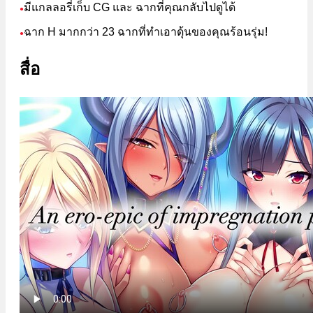
มีแกลลอรี่เก็บ CG และ ฉากที่คุณกลับไปดูได้
●
ฉาก H มากกว่า 23 ฉากที่ทำเอาดุ้นของคุณร้อนรุ่ม!
●
สื่อ