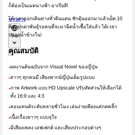
ก็ต้องเป็นเมดนางฟ้า อาเรียสิ!
ได้เวลาออกเดินทางทั่วดินแดน ชักดุ้นออกมาแล้วเย็ด 10
ข่าวสาร
ทิศ ทุกเผ่าพันธุ์รอคนที่จะมาฉีดน้ำเชื้อใส่แล้ว ได้เวลา
ปล่อยน้ำข้างใน!
ไทย
คุณสมบัติ
ผลงานต้นฉบับจาก Visual Novel ของญี่ปุ่น
●
สาวๆ ทุกคนมี เสียงพากย์ญี่ปุ่นเต็มรูปแบบ
●
ภาพ Artwork แบบ HD Upscale ปรับสัดส่วนให้เลือกได้
●
ทั้ง 16:9 และ 4:3
คอนเทนต์ระดับหลายชั่วโมง เล่นง่ายเพียงแค่กดคลิ้ก
●
เนื้อเรื่องยาวๆ แบบจุใจ
●
มีเสียงเพลง เอฟเฟกต์ และเสียงประกอบต่างๆ
●