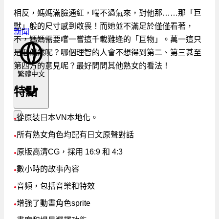
相反，媽媽滿臉通紅，喘不過氣來，對他那……那「巨
獸」般的尺寸感到敬畏！而她並不滿足於僅僅看著，
新聞
不，媽媽需要嚐一嘗這千載難逢的「巨物」。萬一這只
是個偶然呢？哪個理智的人會不想得到第二、第三甚至
第四方的意見呢？最好問問其他熟女的看法！
繁體中文
特點
從原裝日本VN本地化。
●
所有熟女角色均配有日文原聲對話
●
原版高清CG，採用 16:9 和 4:3
●
數小時的故事內容
●
音頻，包括音樂和特效
●
增強了動畫角色sprite
●