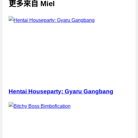
更多來自
Miel
Hentai Houseparty: Gyaru Gangbang