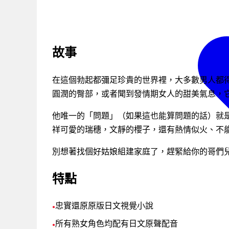
故事
在這個勃起都彌足珍貴的世界裡，大多數男人都
圓潤的臀部，或者聞到發情期女人的甜美氣息，
他唯一的「問題」（如果這也能算問題的話）就
祥可愛的瑞穗，文靜的櫻子，還有熱情似火、不
別想著找個好姑娘組建家庭了，趕緊給你的哥們
特點
忠實還原原版日文視覺小說
●
所有熟女角色均配有日文原聲配音
●