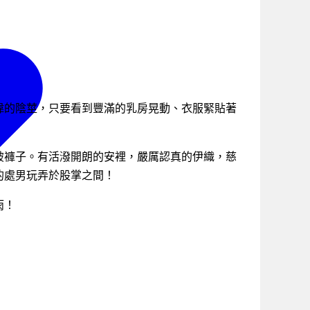
偉的陰莖，只要看到豐滿的乳房晃動、衣服緊貼著
破褲子。有活潑開朗的安裡，嚴厲認真的伊織，慈
的處男玩弄於股掌之間！
雨！