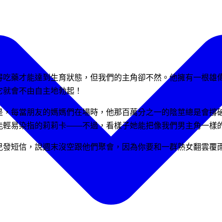
得吃藥才能達到生育狀態，但我們的主角卻不然。他擁有一根雄
它就會不由自主地勃起！
是，每當朋友的媽媽們在場時，他那百萬分之一的陰莖總是會撐
能輕易染指的莉莉卡——不過，看樣子她能把像我們男主角一樣
兒發短信，說週末沒空跟他們聚會，因為你要和一群熟女翻雲覆