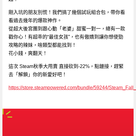
剛入坑的朋友別慌！我們搞了幾個試玩組合包，帶你看
看過去幾年的爆款神作。
從超大後宮團到跟心動「老婆」甜蜜一對一，總有一款
戳你心！有超乖的“最佳女孩”，也有傲嬌到讓你想使勁
攻略的辣妹，啥類型都能找到！
花小錢，爽翻天！
這次 Steam秋季大甩賣 直接砍到-22%，點鏈接，趕緊
去「解鎖」你的新愛好吧！
https://store.steampowered.com/bundle/59244/Steam_Fall