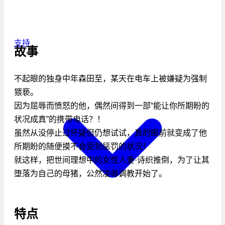
支持
故事
不起眼的独身中年森田至，某天在电车上被嫌疑为强制
猥亵。
因为屈辱而愤怒的他，偶然间得到一部“能让你所期盼的
状况成真”的携带电话？！
虽然从没停止过怀疑但仍想试试，真的眼前就变成了他
所期盼的随便摸不会受到惩罚的状况！
就这样，把世间理想中的女性人妻·诗织推倒，为了让其
堕落为自己的母猪，公然凌辱调教开始了。
特点