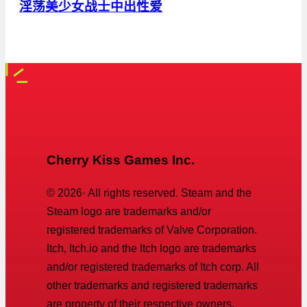
淫荡美少女战士中出性爱
Cherry Kiss Games Inc.
©
2026
· All rights reserved. Steam and the
Steam logo are trademarks and/or
registered trademarks of Valve Corporation.
Itch, Itch.io and the Itch logo are trademarks
and/or registered trademarks of Itch corp. All
other trademarks and registered trademarks
are property of their respective owners.