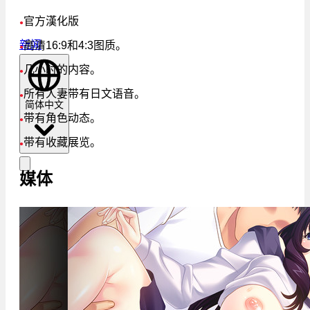
官方漢化版
●
新闻
高清16:9和4:3图质。
●
几小时的内容。
●
所有人妻带有日文语音。
●
简体中文
带有角色动态。
●
带有收藏展览。
●
媒体