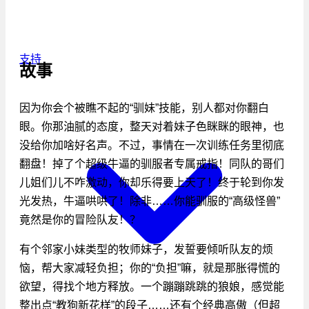
支持
故事
因为你会个被瞧不起的“驯妹”技能，别人都对你翻白
眼。你那油腻的态度，整天对着妹子色眯眯的眼神，也
没给你加啥好名声。不过，事情在一次训练任务里彻底
翻盘！掉了个超级牛逼的驯服者专属戒指！同队的哥们
儿姐们儿不咋激动，你却乐得要上天了！终于轮到你发
光发热，牛逼哄哄了！除非……你能驯服的“高级怪兽”
竟然是你的冒险队友！？
有个邻家小妹类型的牧师妹子，发誓要倾听队友的烦
恼，帮大家减轻负担；你的“负担”嘛，就是那胀得慌的
欲望，得找个地方释放。一个蹦蹦跳跳的狼娘，感觉能
整出点“教狗新花样”的段子……还有个经典高傲（但超