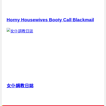
Horny Housewives Booty Call Blackmail
女仆調教日誌