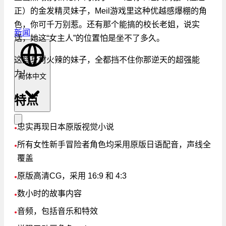
正）的金发精灵妹子，Meil游戏里这种优越感爆棚的角
色，你可千万别惹。还有那个能搞的校长老姐，说实
新闻
话，她这“女主人”的位置怕是坐不了多久。
这些身材火辣的妹子，全都挡不住你那逆天的超强能
力！
简体中文
特点
忠实再现日本原版视觉小说
●
所有女性新手冒险者角色均采用原版日语配音，声线全
●
覆盖
原版高清CG，采用 16:9 和 4:3
●
数小时的故事内容
●
音频，包括音乐和特效
●