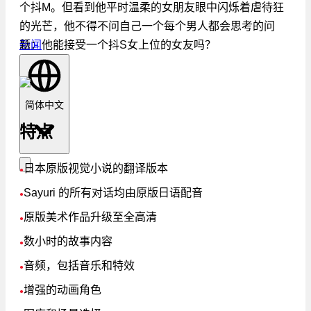
个抖M。但看到他平时温柔的女朋友眼中闪烁着虐待狂
的光芒，他不得不问自己一个每个男人都会思考的问
题：他能接受一个抖S女上位的女友吗？
新闻
简体中文
特点
日本原版视觉小说的翻译版本
●
Sayuri 的所有对话均由原版日语配音
●
原版美术作品升级至全高清
●
数小时的故事内容
●
音频，包括音乐和特效
●
增强的动画角色
●