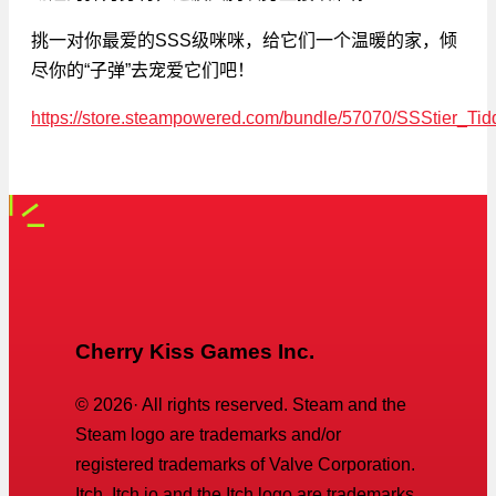
挑一对你最爱的SSS级咪咪，给它们一个温暖的家，倾
尽你的“子弹”去宠爱它们吧！
https://store.steampowered.com/bundle/57070/SSStier_Tid
Cherry Kiss Games Inc.
©
2026
· All rights reserved. Steam and the
Steam logo are trademarks and/or
registered trademarks of Valve Corporation.
Itch, Itch.io and the Itch logo are trademarks