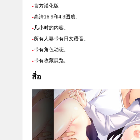
官方漢化版
●
高清16:9和4:3图质。
●
几小时的内容。
●
所有人妻带有日文语音。
●
带有角色动态。
●
带有收藏展览。
●
สื่อ
สนับสนุน