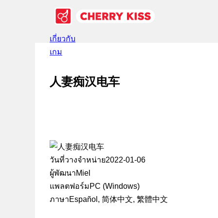
เกี่ยวกับ
เกม
人妻痴汉电车
วันที่วางจำหน่าย
2022-01-06
ผู้พัฒนา
Miel
แพลตฟอร์ม
PC (Windows)
ภาษา
Español, 简体中文, 繁體中文