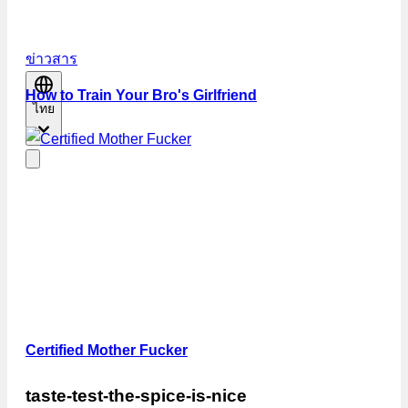
ข่าวสาร
How to Train Your Bro's Girlfriend
ไทย
Certified Mother Fucker
taste-test-the-spice-is-nice