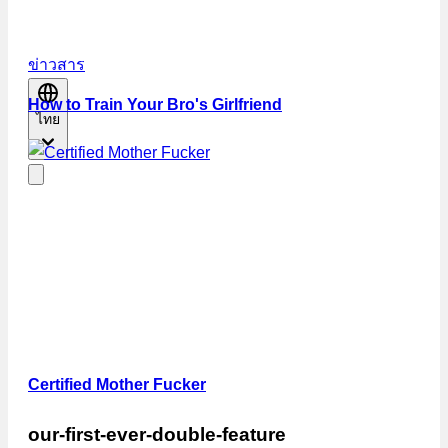
ข่าวสาร
How to Train Your Bro's Girlfriend
ไทย
Certified Mother Fucker
our-first-ever-double-feature