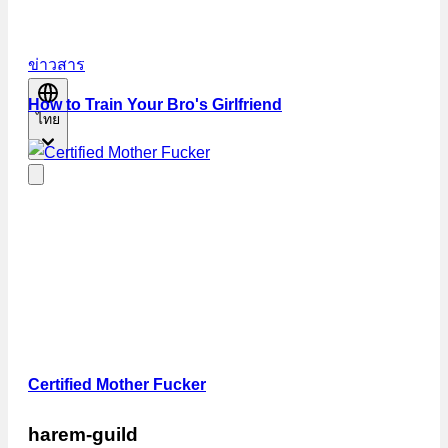
ข่าวสาร
How to Train Your Bro's Girlfriend
ไทย
Certified Mother Fucker
harem-guild