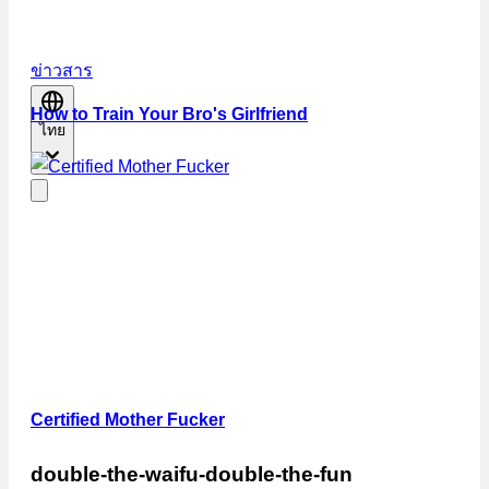
ข่าวสาร
How to Train Your Bro's Girlfriend
ไทย
Certified Mother Fucker
double-the-waifu-double-the-fun